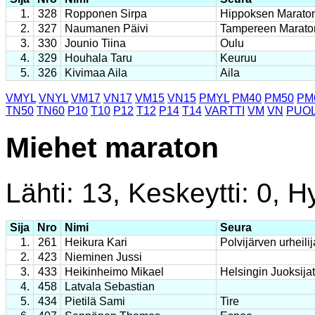
1.
328
Ropponen Sirpa
Hippoksen Marato
2.
327
Naumanen Päivi
Tampereen Marato
3.
330
Jounio Tiina
Oulu
4.
329
Houhala Taru
Keuruu
5.
326
Kivimaa Aila
Aila
VMYL
VNYL
VM17
VN17
VM15
VN15
PMYL
PM40
PM50
PM
TN50
TN60
P10
T10
P12
T12
P14
T14
VARTTI
VM
VN
PUOL
Miehet maraton
Lähti: 13, Keskeytti: 0, Hy
Sija
Nro
Nimi
Seura
1.
261
Heikura Kari
Polvijärven urheilij
2.
423
Nieminen Jussi
3.
433
Heikinheimo Mikael
Helsingin Juoksijat
4.
458
Latvala Sebastian
5.
434
Pietilä Sami
Tire