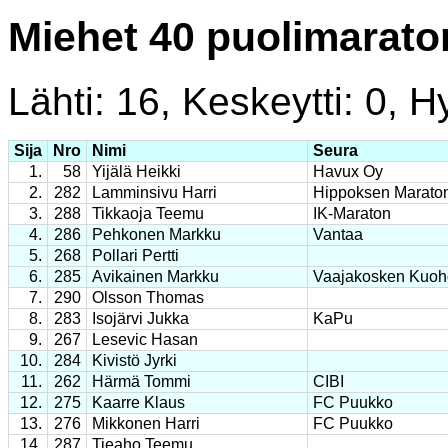
Miehet 40 puolimarato
Lähti: 16, Keskeytti: 0, Hy
Sija
Nro
Nimi
Seura
1.
58
Yijälä Heikki
Havux Oy
2.
282
Lamminsivu Harri
Hippoksen Marato
3.
288
Tikkaoja Teemu
IK-Maraton
4.
286
Pehkonen Markku
Vantaa
5.
268
Pollari Pertti
6.
285
Avikainen Markku
Vaajakosken Kuoh
7.
290
Olsson Thomas
8.
283
Isojärvi Jukka
KaPu
9.
267
Lesevic Hasan
10.
284
Kivistö Jyrki
11.
262
Härmä Tommi
CIBI
12.
275
Kaarre Klaus
FC Puukko
13.
276
Mikkonen Harri
FC Puukko
14.
287
Tieaho Teemu