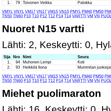
1.
79
Toivonen Veikka
Palokka
VMYL
VNYL
VM17
VN17
VM15
VN15
PMYL
PM40
PM50
PM
TN50
TN60
P10
T10
P12
T12
P14
T14
VARTTI
VM
VN
PUOL
Nuoret N15 vartti
Lähti: 2, Keskeytti: 0, Hyl
Sija
Nro
Nimi
Seura
1.
94
Muhonen Lempi
Koti
2.
93
Heikkilä Ilona
Mummilan juoksija
VMYL
VNYL
VM17
VN17
VM15
VN15
PMYL
PM40
PM50
PM
TN50
TN60
P10
T10
P12
T12
P14
T14
VARTTI
VM
VN
PUOL
Miehet puolimaraton
Lähti: 16, Keskeytti: 0, Hy