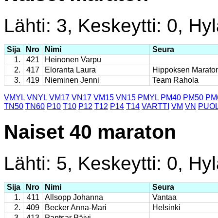
Lähti: 3, Keskeytti: 0, Hyl
Sija
Nro
Nimi
Seura
1.
421
Heinonen Varpu
2.
417
Eloranta Laura
Hippoksen Marato
3.
419
Nieminen Jenni
Team Rahola
VMYL
VNYL
VM17
VN17
VM15
VN15
PMYL
PM40
PM50
PM
TN50
TN60
P10
T10
P12
T12
P14
T14
VARTTI
VM
VN
PUOL
Naiset 40 maraton
Lähti: 5, Keskeytti: 0, Hyl
Sija
Nro
Nimi
Seura
1.
411
Allsopp Johanna
Vantaa
2.
409
Becker Anna-Mari
Helsinki
3.
413
Pantsar Päivi