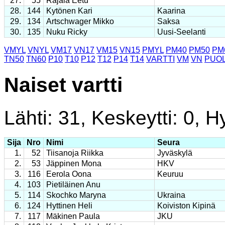
27.
55
Rajala Eetu
28.
144
Kytönen Kari
Kaarina
29.
134
Artschwager Mikko
Saksa
30.
135
Nuku Ricky
Uusi-Seelanti
VMYL
VNYL
VM17
VN17
VM15
VN15
PMYL
PM40
PM50
PM
TN50
TN60
P10
T10
P12
T12
P14
T14
VARTTI
VM
VN
PUOL
Naiset vartti
Lähti: 31, Keskeytti: 0, Hy
Sija
Nro
Nimi
Seura
1.
52
Tiisanoja Riikka
Jyväskylä
2.
53
Jäppinen Mona
HKV
3.
116
Eerola Oona
Keuruu
4.
103
Pietiläinen Anu
5.
114
Skochko Maryna
Ukraina
6.
124
Hyttinen Heli
Koiviston Kipinä
7.
117
Mäkinen Paula
JKU