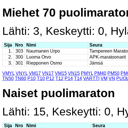
Miehet 70 puolimarato
Lähti: 3, Keskeytti: 0, Hyl
Sija
Nro
Nimi
Seura
1.
303
Naumanen Urpo
Tampereen Marato
2.
300
Luoma Orvo
APK-maratoonarit
3.
301
Riepponen Osmo
Jämsä
VMYL
VNYL
VM17
VN17
VM15
VN15
PMYL
PM40
PM50
PM
TN50
TN60
P10
T10
P12
T12
P14
T14
VARTTI
VM
VN
PUOL
Naiset puolimaraton
Lähti: 15, Keskeytti: 0, Hy
Sija
Nro
Nimi
Seura