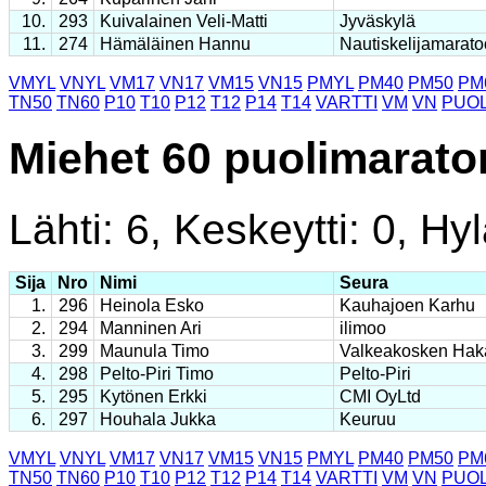
10.
293
Kuivalainen Veli-Matti
Jyväskylä
11.
274
Hämäläinen Hannu
Nautiskelijamarato
VMYL
VNYL
VM17
VN17
VM15
VN15
PMYL
PM40
PM50
PM
TN50
TN60
P10
T10
P12
T12
P14
T14
VARTTI
VM
VN
PUOL
Miehet 60 puolimarato
Lähti: 6, Keskeytti: 0, Hyl
Sija
Nro
Nimi
Seura
1.
296
Heinola Esko
Kauhajoen Karhu
2.
294
Manninen Ari
ilimoo
3.
299
Maunula Timo
Valkeakosken Hak
4.
298
Pelto-Piri Timo
Pelto-Piri
5.
295
Kytönen Erkki
CMI OyLtd
6.
297
Houhala Jukka
Keuruu
VMYL
VNYL
VM17
VN17
VM15
VN15
PMYL
PM40
PM50
PM
TN50
TN60
P10
T10
P12
T12
P14
T14
VARTTI
VM
VN
PUOL