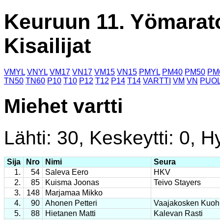
Keuruun 11. Yömarat
Kisailijat
VMYL
VNYL
VM17
VN17
VM15
VN15
PMYL
PM40
PM50
PM
TN50
TN60
P10
T10
P12
T12
P14
T14
VARTTI
VM
VN
PUOL
Miehet vartti
Lähti: 30, Keskeytti: 0, Hy
Sija
Nro
Nimi
Seura
1.
54
Saleva Eero
HKV
2.
85
Kuisma Joonas
Teivo Stayers
3.
148
Marjamaa Mikko
4.
90
Ahonen Petteri
Vaajakosken Kuoh
5.
88
Hietanen Matti
Kalevan Rasti