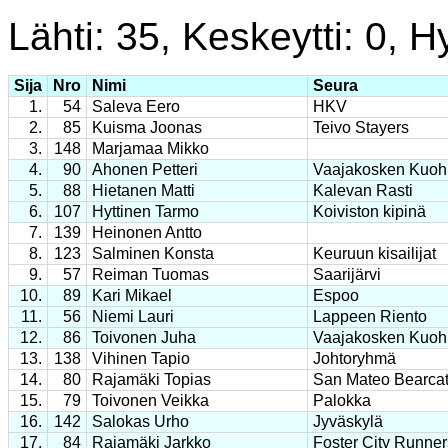
Lähti: 35, Keskeytti: 0, Hy
Sija
Nro
Nimi
Seura
1.
54
Saleva Eero
HKV
2.
85
Kuisma Joonas
Teivo Stayers
3.
148
Marjamaa Mikko
4.
90
Ahonen Petteri
Vaajakosken Kuoh
5.
88
Hietanen Matti
Kalevan Rasti
6.
107
Hyttinen Tarmo
Koiviston kipinä
7.
139
Heinonen Antto
8.
123
Salminen Konsta
Keuruun kisailijat
9.
57
Reiman Tuomas
Saarijärvi
10.
89
Kari Mikael
Espoo
11.
56
Niemi Lauri
Lappeen Riento
12.
86
Toivonen Juha
Vaajakosken Kuoh
13.
138
Vihinen Tapio
Johtoryhmä
14.
80
Rajamäki Topias
San Mateo Bearcat
15.
79
Toivonen Veikka
Palokka
16.
142
Salokas Urho
Jyväskylä
17.
84
Rajamäki Jarkko
Foster City Runner