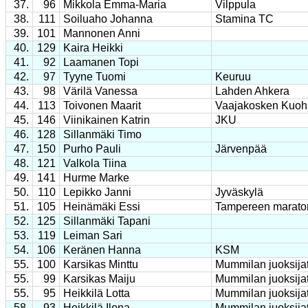
37.
96
Mikkola Emma-Maria
Vilppula
38.
111
Soiluaho Johanna
Stamina TC
39.
101
Mannonen Anni
40.
129
Kaira Heikki
41.
92
Laamanen Topi
42.
97
Tyyne Tuomi
Keuruu
43.
98
Värilä Vanessa
Lahden Ahkera
44.
113
Toivonen Maarit
Vaajakosken Kuoh
45.
146
Viinikainen Katrin
JKU
46.
128
Sillanmäki Timo
47.
150
Purho Pauli
Järvenpää
48.
121
Valkola Tiina
49.
141
Hurme Marke
50.
110
Lepikko Janni
Jyväskylä
51.
105
Heinämäki Essi
Tampereen marato
52.
125
Sillanmäki Tapani
53.
119
Leiman Sari
54.
106
Keränen Hanna
KSM
55.
100
Karsikas Minttu
Mummilan juoksija
55.
99
Karsikas Maiju
Mummilan juoksija
55.
95
Heikkilä Lotta
Mummilan juoksija
58.
93
Heikkilä Ilona
Mummilan juoksija