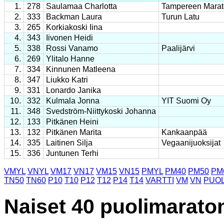
1.
278
Saulamaa Charlotta
Tampereen Marat
2.
333
Backman Laura
Turun Latu
3.
265
Korkiakoski Iina
4.
343
Iivonen Heidi
5.
338
Rossi Vanamo
Paalijärvi
6.
269
Ylitalo Hanne
7.
334
Kinnunen Matleena
8.
347
Liukko Katri
9.
331
Lonardo Janika
10.
332
Kulmala Jonna
YIT Suomi Oy
11.
348
Svedström-Niittykoski Johanna
12.
133
Pitkänen Heini
13.
132
Pitkänen Marita
Kankaanpää
14.
335
Laitinen Silja
Vegaanijuoksijat
15.
336
Juntunen Terhi
VMYL
VNYL
VM17
VN17
VM15
VN15
PMYL
PM40
PM50
PM
TN50
TN60
P10
T10
P12
T12
P14
T14
VARTTI
VM
VN
PUOL
Naiset 40 puolimarato