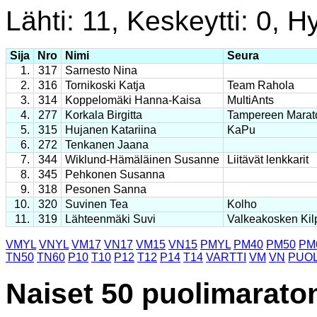
Lähti: 11, Keskeytti: 0, Hy
Sija
Nro
Nimi
Seura
1.
317
Sarnesto Nina
2.
316
Tornikoski Katja
Team Rahola
3.
314
Koppelomäki Hanna-Kaisa
MultiAnts
4.
277
Korkala Birgitta
Tampereen Marat
5.
315
Hujanen Katariina
KaPu
6.
272
Tenkanen Jaana
7.
344
Wiklund-Hämäläinen Susanne
Liitävät lenkkarit
8.
345
Pehkonen Susanna
9.
318
Pesonen Sanna
10.
320
Suvinen Tea
Kolho
11.
319
Lähteenmäki Suvi
Valkeakosken Kil
VMYL
VNYL
VM17
VN17
VM15
VN15
PMYL
PM40
PM50
PM
TN50
TN60
P10
T10
P12
T12
P14
T14
VARTTI
VM
VN
PUOL
Naiset 50 puolimarato