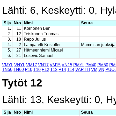
Lähti: 6, Keskeytti: 0, Hyl
Sija
Nro
Nimi
Seura
1.
11
Korhonen Ben
2.
12
Teiskonen Tuomas
3.
18
Repo Julius
4.
2
Lamparelli Kristoffer
Mummilan juoksija
5.
27
Hämeenniemi Micael
6.
21
Lesevic Samuel
VMYL
VNYL
VM17
VN17
VM15
VN15
PMYL
PM40
PM50
PM
TN50
TN60
P10
T10
P12
T12
P14
T14
VARTTI
VM
VN
PUOL
Tytöt 12
Lähti: 13, Keskeytti: 0, Hy
Sija
Nro
Nimi
Seura