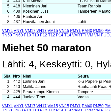
4.
440
Kull Michael
FC St. Pauli Marat
5.
418
Nieminen Jari
Team Rahola
6.
438
Koskinen Jussi
Tampereen Marato
7.
436
Pantsar Ari
8.
437
Huovilainen Jouni
Lahti
VMYL
VNYL
VM17
VN17
VM15
VN15
PMYL
PM40
PM50
PM
TN50
TN60
P10
T10
P12
T12
P14
T14
VARTTI
VM
VN
PUOL
Miehet 50 maraton
Lähti: 4, Keskeytti: 0, Hyl
Sija
Nro
Nimi
Seura
1.
442
Laitinen Jani
K-S Paperi- ja Pes
2.
443
Mattila Janne
Rauhalahti Road 
3.
425
Peurakumpu Kimmo
Tampere
4.
444
Juolevi Timo
Vaasa
VMYL
VNYL
VM17
VN17
VM15
VN15
PMYL
PM40
PM50
PM
TN50
TN60
P10
T10
P12
T12
P14
T14
VARTTI
VM
VN
PUOL