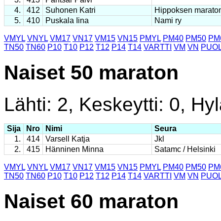
4.
412
Suhonen Katri
Hippoksen marato
5.
410
Puskala Iina
Nami ry
VMYL
VNYL
VM17
VN17
VM15
VN15
PMYL
PM40
PM50
PM
TN50
TN60
P10
T10
P12
T12
P14
T14
VARTTI
VM
VN
PUOL
Naiset 50 maraton
Lähti: 2, Keskeytti: 0, Hyl
Sija
Nro
Nimi
Seura
1.
414
Varsell Katja
Jkl
2.
415
Hänninen Minna
Satamc / Helsinki
VMYL
VNYL
VM17
VN17
VM15
VN15
PMYL
PM40
PM50
PM
TN50
TN60
P10
T10
P12
T12
P14
T14
VARTTI
VM
VN
PUOL
Naiset 60 maraton