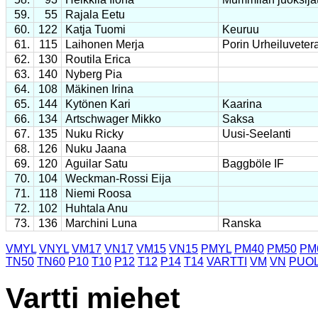
59.
55
Rajala Eetu
60.
122
Katja Tuomi
Keuruu
61.
115
Laihonen Merja
Porin Urheiluveter
62.
130
Routila Erica
63.
140
Nyberg Pia
64.
108
Mäkinen Irina
65.
144
Kytönen Kari
Kaarina
66.
134
Artschwager Mikko
Saksa
67.
135
Nuku Ricky
Uusi-Seelanti
68.
126
Nuku Jaana
69.
120
Aguilar Satu
Baggböle IF
70.
104
Weckman-Rossi Eija
71.
118
Niemi Roosa
72.
102
Huhtala Anu
73.
136
Marchini Luna
Ranska
VMYL
VNYL
VM17
VN17
VM15
VN15
PMYL
PM40
PM50
PM
TN50
TN60
P10
T10
P12
T12
P14
T14
VARTTI
VM
VN
PUOL
Vartti miehet