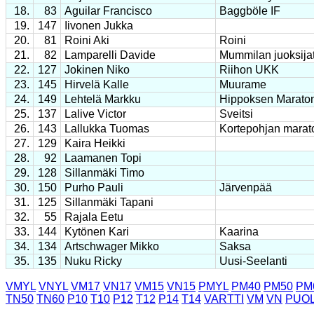
18.
83
Aguilar Francisco
Baggböle IF
19.
147
Iivonen Jukka
20.
81
Roini Aki
Roini
21.
82
Lamparelli Davide
Mummilan juoksija
22.
127
Jokinen Niko
Riihon UKK
23.
145
Hirvelä Kalle
Muurame
24.
149
Lehtelä Markku
Hippoksen Marato
25.
137
Lalive Victor
Sveitsi
26.
143
Lallukka Tuomas
Kortepohjan marat
27.
129
Kaira Heikki
28.
92
Laamanen Topi
29.
128
Sillanmäki Timo
30.
150
Purho Pauli
Järvenpää
31.
125
Sillanmäki Tapani
32.
55
Rajala Eetu
33.
144
Kytönen Kari
Kaarina
34.
134
Artschwager Mikko
Saksa
35.
135
Nuku Ricky
Uusi-Seelanti
VMYL
VNYL
VM17
VN17
VM15
VN15
PMYL
PM40
PM50
PM
TN50
TN60
P10
T10
P12
T12
P14
T14
VARTTI
VM
VN
PUOL