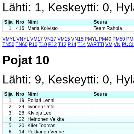
Lähti: 1, Keskeytti: 0, Hyl
Sija
Nro
Nimi
Seura
1.
416
Maria Koivisto
Team Rahola
VMYL
VNYL
VM17
VN17
VM15
VN15
PMYL
PM40
PM50
PM
TN50
TN60
P10
T10
P12
T12
P14
T14
VARTTI
VM
VN
PUOL
Pojat 10
Lähti: 9, Keskeytti: 0, Hyl
Sija
Nro
Nimi
Seura
1.
19
Pollari Lenni
2.
29
Iivonen Unto
3.
26
KIvioja Leo
4.
22
Heinonen Veikka
5.
20
Kiier Toomas
6.
14
Pekkanen Venne