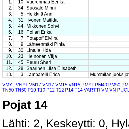
1.
10
Vuorenmaa Eerika
2.
34
Suosalo Minni
3.
5
Heikkilä Anni
4.
31
Iivonen Matilda
5.
44
Mikkonen Sohvi
6.
16
Pollari Erika
7.
7
Potapoff Elviira
8.
9
Lähteenmäki Pihla
9.
30
Lintula Kida
10.
23
Heinonen Vilja
11.
45
Peuru Sheri
12.
28
Saarinen Liisa Elisabeth
13.
3
Lamparelli Erica
Mummilan juoksija
VMYL
VNYL
VM17
VN17
VM15
VN15
PMYL
PM40
PM50
PM
TN50
TN60
P10
T10
P12
T12
P14
T14
VARTTI
VM
VN
PUOL
Pojat 14
Lähti: 2, Keskeytti: 0, Hyl