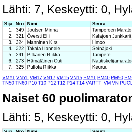
Lähti: 7, Keskeytti: 0, Hyl
Sija
Nro
Nimi
Seura
1.
349
Joutsen Minna
Tampereen Marato
2.
321
Översti Elli
Kalajoen Junkkarit
3.
324
Manninen Kirsi
ilimoo
4.
322
Takala Hannele
Seinäjoki
5.
291
Pitkänen Riikka
Tampere
6.
273
Hämäläinen Outi
Nautiskelijamarato
7.
325
Pullola Riikka
Keuruu
VMYL
VNYL
VM17
VN17
VM15
VN15
PMYL
PM40
PM50
PM
TN50
TN60
P10
T10
P12
T12
P14
T14
VARTTI
VM
VN
PUOL
Naiset 60 puolimarato
Lähti: 5, Keskeytti: 0, Hyl
Sija
Nro
Nimi
Seura