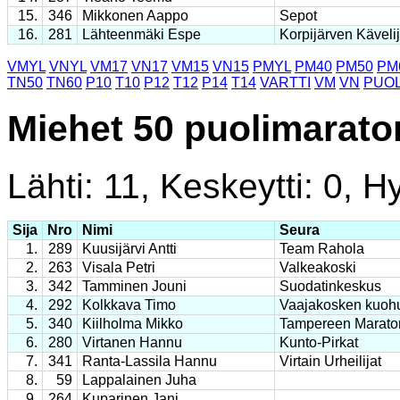
15.
346
Mikkonen Aappo
Sepot
16.
281
Lähteenmäki Espe
Korpijärven Kävelij
VMYL
VNYL
VM17
VN17
VM15
VN15
PMYL
PM40
PM50
PM
TN50
TN60
P10
T10
P12
T12
P14
T14
VARTTI
VM
VN
PUOL
Miehet 50 puolimarato
Lähti: 11, Keskeytti: 0, Hy
Sija
Nro
Nimi
Seura
1.
289
Kuusijärvi Antti
Team Rahola
2.
263
Visala Petri
Valkeakoski
3.
342
Tamminen Jouni
Suodatinkeskus
4.
292
Kolkkava Timo
Vaajakosken kuoh
5.
340
Kiilholma Mikko
Tampereen Marato
6.
280
Virtanen Hannu
Kunto-Pirkat
7.
341
Ranta-Lassila Hannu
Virtain Urheilijat
8.
59
Lappalainen Juha
9.
264
Kuparinen Jani