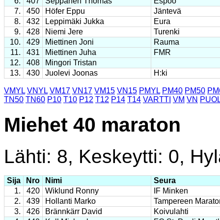
6.
407
Seppänen Thomas
Espoo
7.
450
Höfer Eppu
Jäntevä
8.
432
Leppimäki Jukka
Eura
9.
428
Niemi Jere
Turenki
10.
429
Miettinen Joni
Rauma
11.
431
Miettinen Juha
FMR
12.
408
Mingori Tristan
13.
430
Juolevi Joonas
H:ki
VMYL
VNYL
VM17
VN17
VM15
VN15
PMYL
PM40
PM50
PM
TN50
TN60
P10
T10
P12
T12
P14
T14
VARTTI
VM
VN
PUOL
Miehet 40 maraton
Lähti: 8, Keskeytti: 0, Hyl
Sija
Nro
Nimi
Seura
1.
420
Wiklund Ronny
IF Minken
2.
439
Hollanti Marko
Tampereen Marato
3.
426
Brännkärr David
Koivulahti