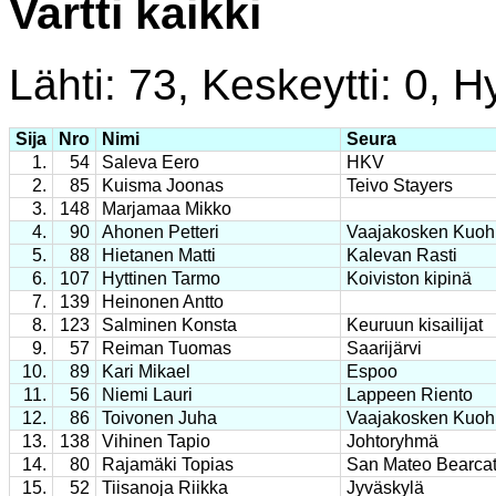
Vartti kaikki
Lähti: 73, Keskeytti: 0, Hy
Sija
Nro
Nimi
Seura
1.
54
Saleva Eero
HKV
2.
85
Kuisma Joonas
Teivo Stayers
3.
148
Marjamaa Mikko
4.
90
Ahonen Petteri
Vaajakosken Kuoh
5.
88
Hietanen Matti
Kalevan Rasti
6.
107
Hyttinen Tarmo
Koiviston kipinä
7.
139
Heinonen Antto
8.
123
Salminen Konsta
Keuruun kisailijat
9.
57
Reiman Tuomas
Saarijärvi
10.
89
Kari Mikael
Espoo
11.
56
Niemi Lauri
Lappeen Riento
12.
86
Toivonen Juha
Vaajakosken Kuoh
13.
138
Vihinen Tapio
Johtoryhmä
14.
80
Rajamäki Topias
San Mateo Bearcat
15.
52
Tiisanoja Riikka
Jyväskylä