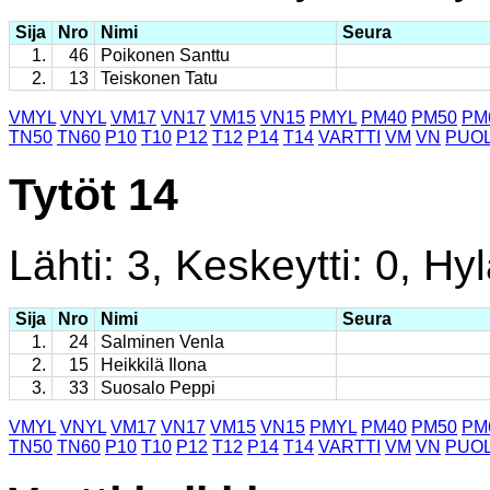
Sija
Nro
Nimi
Seura
1.
46
Poikonen Santtu
2.
13
Teiskonen Tatu
VMYL
VNYL
VM17
VN17
VM15
VN15
PMYL
PM40
PM50
PM
TN50
TN60
P10
T10
P12
T12
P14
T14
VARTTI
VM
VN
PUOL
Tytöt 14
Lähti: 3, Keskeytti: 0, Hyl
Sija
Nro
Nimi
Seura
1.
24
Salminen Venla
2.
15
Heikkilä Ilona
3.
33
Suosalo Peppi
VMYL
VNYL
VM17
VN17
VM15
VN15
PMYL
PM40
PM50
PM
TN50
TN60
P10
T10
P12
T12
P14
T14
VARTTI
VM
VN
PUOL