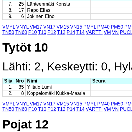
7.
25
Lähteenmäki Konsta
8.
17
Repo Elias
9.
6
Jokinen Eino
VMYL
VNYL
VM17
VN17
VM15
VN15
PMYL
PM40
PM50
PM
TN50
TN60
P10
T10
P12
T12
P14
T14
VARTTI
VM
VN
PUOL
Tytöt 10
Lähti: 2, Keskeytti: 0, Hyl
Sija
Nro
Nimi
Seura
1.
35
Ylitalo Lumi
2.
8
Koppelomäki Kukka-Maaria
VMYL
VNYL
VM17
VN17
VM15
VN15
PMYL
PM40
PM50
PM
TN50
TN60
P10
T10
P12
T12
P14
T14
VARTTI
VM
VN
PUOL
Pojat 12