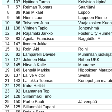
6.
107
Hyttinen Tarmo
Koiviston kipinä
7.
57
Reiman Tuomas
Saarijärvi
8.
89
Kari Mikael
Espoo
9.
56
Niemi Lauri
Lappeen Riento
10.
86
Toivonen Juha
Vaajakosken Kuoh
11.
138
Vihinen Tapio
Johtoryhmä
12.
84
Rajamäki Jarkko
Foster City Runner
13.
83
Aguilar Francisco
Baggböle IF
14.
147
Iivonen Jukka
15.
81
Roini Aki
Roini
16.
82
Lamparelli Davide
Mummilan juoksija
17.
127
Jokinen Niko
Riihon UKK
18.
145
Hirvelä Kalle
Muurame
19.
149
Lehtelä Markku
Hippoksen Marato
20.
137
Lalive Victor
Sveitsi
21.
143
Lallukka Tuomas
Kortepohjan marat
22.
129
Kaira Heikki
23.
92
Laamanen Topi
24.
128
Sillanmäki Timo
25.
150
Purho Pauli
Järvenpää
26.
125
Sillanmäki Tapani