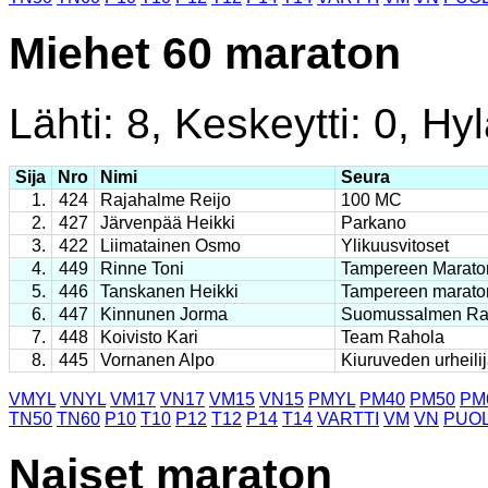
Miehet 60 maraton
Lähti: 8, Keskeytti: 0, Hyl
Sija
Nro
Nimi
Seura
1.
424
Rajahalme Reijo
100 MC
2.
427
Järvenpää Heikki
Parkano
3.
422
Liimatainen Osmo
Ylikuusvitoset
4.
449
Rinne Toni
Tampereen Marato
5.
446
Tanskanen Heikki
Tampereen marato
6.
447
Kinnunen Jorma
Suomussalmen Ra
7.
448
Koivisto Kari
Team Rahola
8.
445
Vornanen Alpo
Kiuruveden urheilij
VMYL
VNYL
VM17
VN17
VM15
VN15
PMYL
PM40
PM50
PM
TN50
TN60
P10
T10
P12
T12
P14
T14
VARTTI
VM
VN
PUOL
Naiset maraton