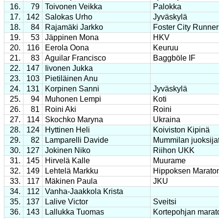
16.
79
Toivonen Veikka
Palokka
17.
142
Salokas Urho
Jyväskylä
18.
84
Rajamäki Jarkko
Foster City Runner
19.
53
Jäppinen Mona
HKV
20.
116
Eerola Oona
Keuruu
21.
83
Aguilar Francisco
Baggböle IF
22.
147
Iivonen Jukka
23.
103
Pietiläinen Anu
24.
131
Korpinen Sanni
Jyväskylä
25.
94
Muhonen Lempi
Koti
26.
81
Roini Aki
Roini
27.
114
Skochko Maryna
Ukraina
28.
124
Hyttinen Heli
Koiviston Kipinä
29.
82
Lamparelli Davide
Mummilan juoksija
30.
127
Jokinen Niko
Riihon UKK
31.
145
Hirvelä Kalle
Muurame
32.
149
Lehtelä Markku
Hippoksen Marato
33.
117
Mäkinen Paula
JKU
34.
112
Vanha-Jaakkola Krista
35.
137
Lalive Victor
Sveitsi
36.
143
Lallukka Tuomas
Kortepohjan marat