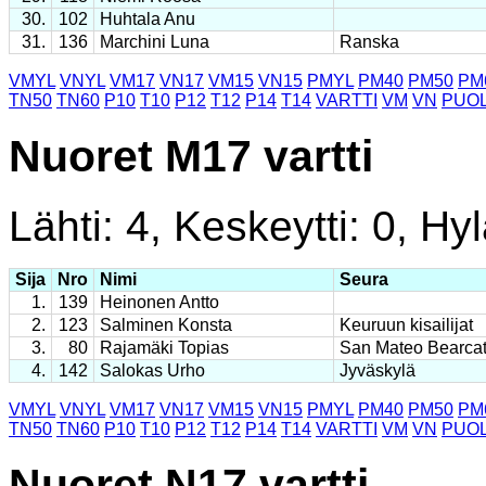
30.
102
Huhtala Anu
31.
136
Marchini Luna
Ranska
VMYL
VNYL
VM17
VN17
VM15
VN15
PMYL
PM40
PM50
PM
TN50
TN60
P10
T10
P12
T12
P14
T14
VARTTI
VM
VN
PUOL
Nuoret M17 vartti
Lähti: 4, Keskeytti: 0, Hyl
Sija
Nro
Nimi
Seura
1.
139
Heinonen Antto
2.
123
Salminen Konsta
Keuruun kisailijat
3.
80
Rajamäki Topias
San Mateo Bearcat
4.
142
Salokas Urho
Jyväskylä
VMYL
VNYL
VM17
VN17
VM15
VN15
PMYL
PM40
PM50
PM
TN50
TN60
P10
T10
P12
T12
P14
T14
VARTTI
VM
VN
PUOL
Nuoret N17 vartti