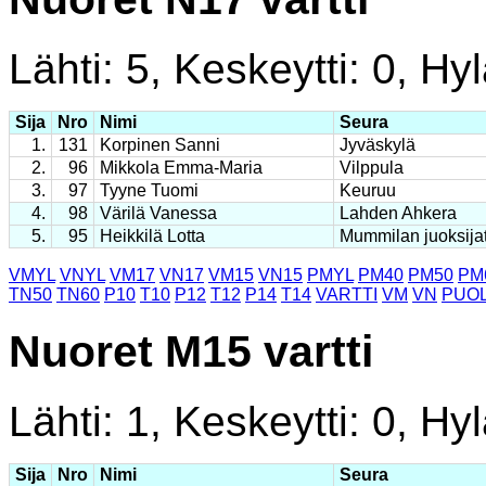
Lähti: 5, Keskeytti: 0, Hyl
Sija
Nro
Nimi
Seura
1.
131
Korpinen Sanni
Jyväskylä
2.
96
Mikkola Emma-Maria
Vilppula
3.
97
Tyyne Tuomi
Keuruu
4.
98
Värilä Vanessa
Lahden Ahkera
5.
95
Heikkilä Lotta
Mummilan juoksija
VMYL
VNYL
VM17
VN17
VM15
VN15
PMYL
PM40
PM50
PM
TN50
TN60
P10
T10
P12
T12
P14
T14
VARTTI
VM
VN
PUOL
Nuoret M15 vartti
Lähti: 1, Keskeytti: 0, Hyl
Sija
Nro
Nimi
Seura