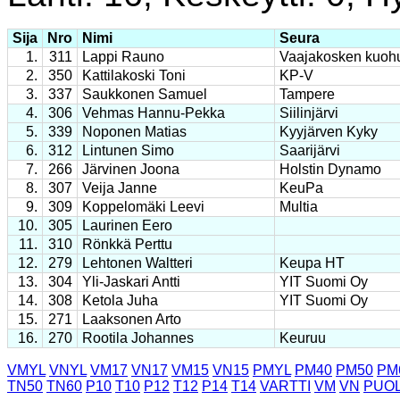
Sija
Nro
Nimi
Seura
1.
311
Lappi Rauno
Vaajakosken kuoh
2.
350
Kattilakoski Toni
KP-V
3.
337
Saukkonen Samuel
Tampere
4.
306
Vehmas Hannu-Pekka
Siilinjärvi
5.
339
Noponen Matias
Kyyjärven Kyky
6.
312
Lintunen Simo
Saarijärvi
7.
266
Järvinen Joona
Holstin Dynamo
8.
307
Veija Janne
KeuPa
9.
309
Koppelomäki Leevi
Multia
10.
305
Laurinen Eero
11.
310
Rönkkä Perttu
12.
279
Lehtonen Waltteri
Keupa HT
13.
304
Yli-Jaskari Antti
YIT Suomi Oy
14.
308
Ketola Juha
YIT Suomi Oy
15.
271
Laaksonen Arto
16.
270
Rootila Johannes
Keuruu
VMYL
VNYL
VM17
VN17
VM15
VN15
PMYL
PM40
PM50
PM
TN50
TN60
P10
T10
P12
T12
P14
T14
VARTTI
VM
VN
PUOL