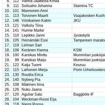
8.
112
Vanha-Jaakkola Krista
9.
111
Soiluaho Johanna
Stamina TC
10.
101
Mannonen Anni
11.
113
Toivonen Maarit
Vaajakosken Kuoh
12.
146
Viinikainen Katrin
JKU
13.
121
Valkola Tiina
14.
141
Hurme Marke
15.
110
Lepikko Janni
Jyväskylä
16.
105
Heinämäki Essi
Tampereen marato
17.
119
Leiman Sari
18.
106
Keränen Hanna
KSM
19.
100
Karsikas Minttu
Mummilan juoksija
19.
99
Karsikas Maiju
Mummilan juoksija
21.
122
Katja Tuomi
Keuruu
22.
115
Laihonen Merja
Porin Urheiluveter
23.
130
Routila Erica
24.
140
Nyberg Pia
25.
108
Mäkinen Irina
26.
126
Nuku Jaana
27.
120
Aguilar Satu
Baggböle IF
28.
104
Weckman-Rossi Eija
29.
118
Niemi Roosa