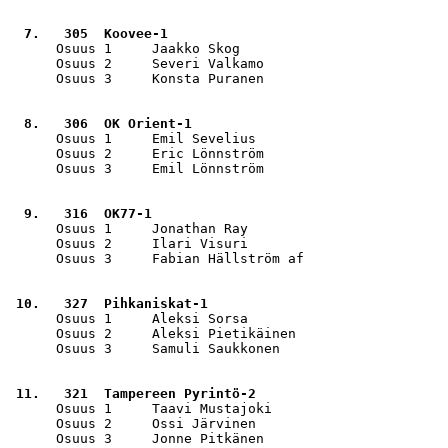
  7.   305  Koovee-1                                   
      Osuus 1     Jaakko Skog                          
      Osuus 2     Severi Valkamo                       
      Osuus 3     Konsta Puranen                       
  8.   306  OK Orient-1                                
      Osuus 1     Emil Sevelius                        
      Osuus 2     Eric Lönnström                       
      Osuus 3     Emil Lönnström                       
  9.   316  OK77-1                                     
      Osuus 1     Jonathan Ray                         
      Osuus 2     Ilari Visuri                         
      Osuus 3     Fabian Hällström af                  
 10.   327  Pihkaniskat-1                              
      Osuus 1     Aleksi Sorsa                         
      Osuus 2     Aleksi Pietikäinen                   
      Osuus 3     Samuli Saukkonen                     
 11.   321  Tampereen Pyrintö-2                        
      Osuus 1     Taavi Mustajoki                      
      Osuus 2     Ossi Järvinen                        
      Osuus 3     Jonne Pitkänen                       