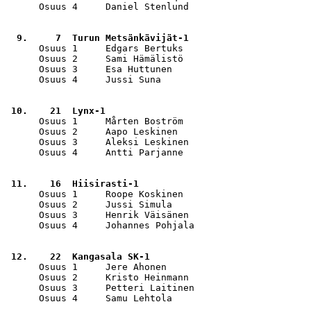
      Osuus 4     Daniel Stenlund                      
  9.     7  Turun Metsänkävijät-1                      
      Osuus 1     Edgars Bertuks                       
      Osuus 2     Sami Hämälistö                       
      Osuus 3     Esa Huttunen                         
      Osuus 4     Jussi Suna                           
 10.    21  Lynx-1                                     
      Osuus 1     Mårten Boström                       
      Osuus 2     Aapo Leskinen                        
      Osuus 3     Aleksi Leskinen                      
      Osuus 4     Antti Parjanne                       
 11.    16  Hiisirasti-1                               
      Osuus 1     Roope Koskinen                       
      Osuus 2     Jussi Simula                         
      Osuus 3     Henrik Väisänen                      
      Osuus 4     Johannes Pohjala                     
 12.    22  Kangasala SK-1                             
      Osuus 1     Jere Ahonen                          
      Osuus 2     Kristo Heinmann                      
      Osuus 3     Petteri Laitinen                     
      Osuus 4     Samu Lehtola                         