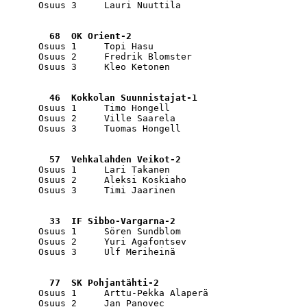
      Osuus 3     Lauri Nuuttila                       
        68  OK Orient-2                                
      Osuus 1     Topi Hasu                            
      Osuus 2     Fredrik Blomster                     
      Osuus 3     Kleo Ketonen                         
        46  Kokkolan Suunnistajat-1                    
      Osuus 1     Timo Hongell                         
      Osuus 2     Ville Saarela                        
      Osuus 3     Tuomas Hongell                       
        57  Vehkalahden Veikot-2                       
      Osuus 1     Lari Takanen                         
      Osuus 2     Aleksi Koskiaho                      
      Osuus 3     Timi Jaarinen                        
        33  IF Sibbo-Vargarna-2                        
      Osuus 1     Sören Sundblom                       
      Osuus 2     Yuri Agafontsev                      
      Osuus 3     Ulf Meriheinä                        
        77  SK Pohjantähti-2                           
      Osuus 1     Arttu-Pekka Alaperä                  
      Osuus 2     Jan Panovec                          