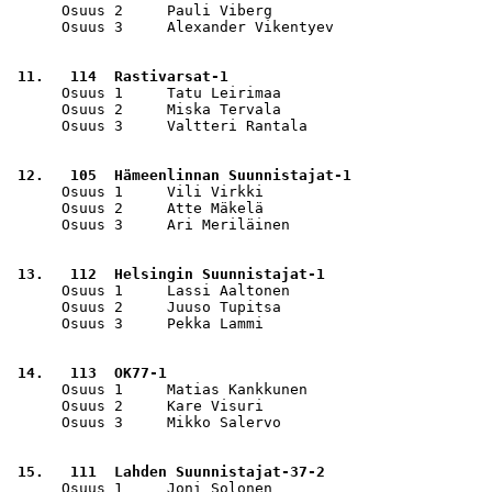
      Osuus 2     Pauli Viberg                         
      Osuus 3     Alexander Vikentyev                  
 11.   114  Rastivarsat-1                              
      Osuus 1     Tatu Leirimaa                        
      Osuus 2     Miska Tervala                        
      Osuus 3     Valtteri Rantala                     
 12.   105  Hämeenlinnan Suunnistajat-1                
      Osuus 1     Vili Virkki                          
      Osuus 2     Atte Mäkelä                          
      Osuus 3     Ari Meriläinen                       
 13.   112  Helsingin Suunnistajat-1                   
      Osuus 1     Lassi Aaltonen                       
      Osuus 2     Juuso Tupitsa                        
      Osuus 3     Pekka Lammi                          
 14.   113  OK77-1                                     
      Osuus 1     Matias Kankkunen                     
      Osuus 2     Kare Visuri                          
      Osuus 3     Mikko Salervo                        
 15.   111  Lahden Suunnistajat-37-2                   
      Osuus 1     Joni Solonen                         