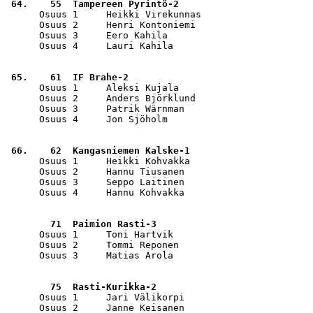
 64.    55  Tampereen Pyrintö-2                        
      Osuus 1     Heikki Virekunnas                    
      Osuus 2     Henri Kontoniemi                     
      Osuus 3     Eero Kahila                          
      Osuus 4     Lauri Kahila                         
 65.    61  IF Brahe-2                                 
      Osuus 1     Aleksi Kujala                        
      Osuus 2     Anders Björklund                     
      Osuus 3     Patrik Wärnman                       
      Osuus 4     Jon Sjöholm                          
 66.    62  Kangasniemen Kalske-1                      
      Osuus 1     Heikki Kohvakka                      
      Osuus 2     Hannu Tiusanen                       
      Osuus 3     Seppo Laitinen                       
      Osuus 4     Hannu Kohvakka                       
        71  Paimion Rasti-3                            
      Osuus 1     Toni Hartvik                         
      Osuus 2     Tommi Reponen                        
      Osuus 3     Matias Arola                         
        75  Rasti-Kurikka-2                            
      Osuus 1     Jari Välikorpi                       
      Osuus 2     Janne Keisanen                       