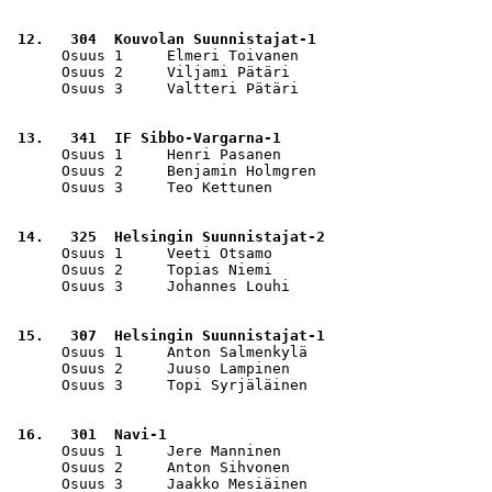
 12.   304  Kouvolan Suunnistajat-1                    
      Osuus 1     Elmeri Toivanen                      
      Osuus 2     Viljami Pätäri                       
      Osuus 3     Valtteri Pätäri                      
 13.   341  IF Sibbo-Vargarna-1                        
      Osuus 1     Henri Pasanen                        
      Osuus 2     Benjamin Holmgren                    
      Osuus 3     Teo Kettunen                         
 14.   325  Helsingin Suunnistajat-2                   
      Osuus 1     Veeti Otsamo                         
      Osuus 2     Topias Niemi                         
      Osuus 3     Johannes Louhi                       
 15.   307  Helsingin Suunnistajat-1                   
      Osuus 1     Anton Salmenkylä                     
      Osuus 2     Juuso Lampinen                       
      Osuus 3     Topi Syrjäläinen                     
 16.   301  Navi-1                                     
      Osuus 1     Jere Manninen                        
      Osuus 2     Anton Sihvonen                       
      Osuus 3     Jaakko Mesiäinen                     