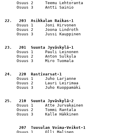
      Osuus 2     Teemu Lehtoranta                     
      Osuus 3     Antti Sainio                         
 22.   203  Asikkalan Raikas-1                         
      Osuus 1     Joni Hirvonen                        
      Osuus 2     Joona Lindroth                       
      Osuus 3     Jussi Kauppinen                      
 23.   201  Suunta Jyväskylä-1                         
      Osuus 1     Pauli Leinonen                       
      Osuus 2     Anton Sulkula                        
      Osuus 3     Miro Tuomala                         
 24.   220  Rastivarsat-1                              
      Osuus 1     Juho Larjanne                        
      Osuus 2     Lauri Leirimaa                       
      Osuus 3     Juho Kuoppamäki                      
 25.   210  Suunta Jyväskylä-2                         
      Osuus 1     Atte Jurvakainen                     
      Osuus 2     Tommi Rantala                        
      Osuus 3     Kalle Häkkinen                       
       207  Tuusulan Voima-Veikot-1                    
      Osuus 1     Olli Malinen                         