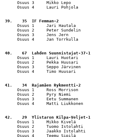
      Osuus 3     Mikko Lepo                           
      Osuus 4     Lauri Pohjola                        
 39.    35  IF Femman-2                                
      Osuus 1     Jari Hautala                         
      Osuus 2     Peter Sundelin                       
      Osuus 3     Jens Jern                            
      Osuus 4     Jan Torrkulla                        
 40.    67  Lahden Suunnistajat-37-1                   
      Osuus 1     Lauri Huotari                        
      Osuus 2     Pekka Huusari                        
      Osuus 3     Seppo Järvinen                       
      Osuus 4     Timo Huusari                         
 41.    34  Rajamäen Rykmentti-2                       
      Osuus 1     Ross Morrison                        
      Osuus 2     Pyry Niemi                           
      Osuus 3     Eetu Summanen                        
      Osuus 4     Matti Liukkonen                      
 42.    29  Ylistaron Kilpa-Veljet-1                   
      Osuus 1     Mikko Kivelä                         
      Osuus 2     Tuomo Istolahti                      
      Osuus 3     Jaakko Istolahti                     
      Osuus 4     Teemu Sipilä                         