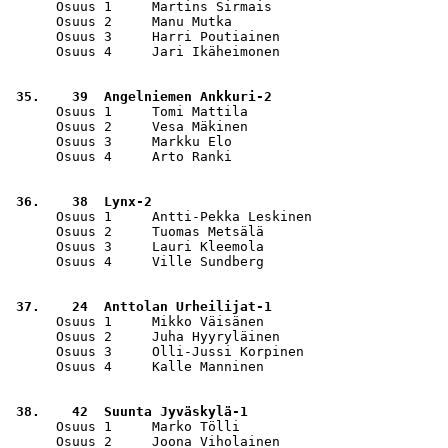
      Osuus 1     Martins Sirmais                      
      Osuus 2     Manu Mutka                           
      Osuus 3     Harri Poutiainen                     
      Osuus 4     Jari Ikäheimonen                     
 35.    39  Angelniemen Ankkuri-2                      
      Osuus 1     Tomi Mattila                         
      Osuus 2     Vesa Mäkinen                         
      Osuus 3     Markku Elo                           
      Osuus 4     Arto Ranki                           
 36.    38  Lynx-2                                     
      Osuus 1     Antti-Pekka Leskinen                 
      Osuus 2     Tuomas Metsälä                       
      Osuus 3     Lauri Kleemola                       
      Osuus 4     Ville Sundberg                       
 37.    24  Anttolan Urheilijat-1                      
      Osuus 1     Mikko Väisänen                       
      Osuus 2     Juha Hyyryläinen                     
      Osuus 3     Olli-Jussi Korpinen                  
      Osuus 4     Kalle Manninen                       
 38.    42  Suunta Jyväskylä-1                         
      Osuus 1     Marko Tölli                          
      Osuus 2     Joona Viholainen                     