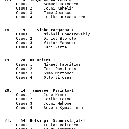
      Osuus 1     Samuel Heinonen                      
      Osuus 2     Jouni Kahelin                        
      Osuus 3     Timo Joensuu                         
      Osuus 4     Tuukka Jurvakainen                   
 18.    19  IF Sibbo-Vargarna-1                        
      Osuus 1     Mikhail Chegarovskiy                 
      Osuus 2     Daniel Blomster                      
      Osuus 3     Victor Mansner                       
      Osuus 4     Jani Virta                           
 19.    28  OK Orient-1                                
      Osuus 1     Mikael Fabritius                     
      Osuus 2     Topi Penttinen                       
      Osuus 3     Simo Mertanen                        
      Osuus 4     Otto Simosas                         
 20.    14  Tampereen Pyrintö-1                        
      Osuus 1     Juho Kinni                           
      Osuus 2     Jarkko Laine                         
      Osuus 3     Jouni Mähönen                        
      Osuus 4     Severi Kymäläinen                    
 21.    54  Helsingin Suunnistajat-1                   
      Osuus 1     Luukas Valtonen                      