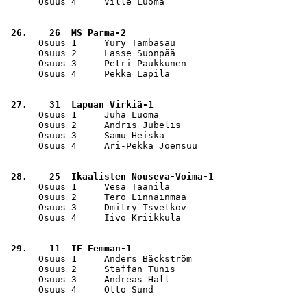
      Osuus 4     Ville Luoma                          
 26.    26  MS Parma-2                                 
      Osuus 1     Yury Tambasau                        
      Osuus 2     Lasse Suonpää                        
      Osuus 3     Petri Paukkunen                      
      Osuus 4     Pekka Lapila                         
 27.    31  Lapuan Virkiä-1                            
      Osuus 1     Juha Luoma                           
      Osuus 2     Andris Jubelis                       
      Osuus 3     Samu Heiska                          
      Osuus 4     Ari-Pekka Joensuu                    
 28.    25  Ikaalisten Nouseva-Voima-1                 
      Osuus 1     Vesa Taanila                         
      Osuus 2     Tero Linnainmaa                      
      Osuus 3     Dmitry Tsvetkov                      
      Osuus 4     Iivo Kriikkula                       
 29.    11  IF Femman-1                                
      Osuus 1     Anders Bäckström                     
      Osuus 2     Staffan Tunis                        
      Osuus 3     Andreas Hall                         
      Osuus 4     Otto Sund                            