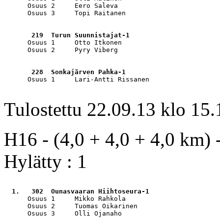
      Osuus 2     Eero Saleva                          
      Osuus 3     Topi Raitanen                        
       219  Turun Suunnistajat-1                       
      Osuus 1     Otto Itkonen                         
      Osuus 2     Pyry Viberg                          
       228  Sonkajärven Pahka-1                        
      Osuus 1     Lari-Antti Rissanen                  
Tulostettu 22.09.13 klo 15.
H16 - (4,0 + 4,0 + 4,0 km) -
Hylätty : 1
  1.   302  Ounasvaaran Hiihtoseura-1                  
      Osuus 1     Mikko Rahkola                        
      Osuus 2     Tuomas Oikarinen                     
      Osuus 3     Olli Ojanaho                         