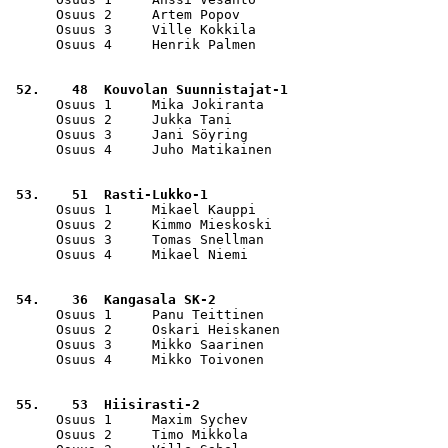
      Osuus 2     Artem Popov                          
      Osuus 3     Ville Kokkila                        
      Osuus 4     Henrik Palmen                        
 52.    48  Kouvolan Suunnistajat-1                    
      Osuus 1     Mika Jokiranta                       
      Osuus 2     Jukka Tani                           
      Osuus 3     Jani Söyring                         
      Osuus 4     Juho Matikainen                      
 53.    51  Rasti-Lukko-1                              
      Osuus 1     Mikael Kauppi                        
      Osuus 2     Kimmo Mieskoski                      
      Osuus 3     Tomas Snellman                       
      Osuus 4     Mikael Niemi                         
 54.    36  Kangasala SK-2                             
      Osuus 1     Panu Teittinen                       
      Osuus 2     Oskari Heiskanen                     
      Osuus 3     Mikko Saarinen                       
      Osuus 4     Mikko Toivonen                       
 55.    53  Hiisirasti-2                               
      Osuus 1     Maxim Sychev                         
      Osuus 2     Timo Mikkola                         