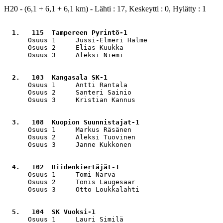
H20 - (6,1 + 6,1 + 6,1 km) - Lähti : 17, Keskeytti : 0, Hylätty : 1
  1.   115  Tampereen Pyrintö-1                        
      Osuus 1     Jussi-Elmeri Halme                   
      Osuus 2     Elias Kuukka                         
      Osuus 3     Aleksi Niemi                         
  2.   103  Kangasala SK-1                             
      Osuus 1     Antti Rantala                        
      Osuus 2     Santeri Sainio                       
      Osuus 3     Kristian Kannus                      
  3.   108  Kuopion Suunnistajat-1                     
      Osuus 1     Markus Räsänen                       
      Osuus 2     Aleksi Tuovinen                      
      Osuus 3     Janne Kukkonen                       
  4.   102  Hiidenkiertäjät-1                          
      Osuus 1     Tomi Närvä                           
      Osuus 2     Tonis Laugesaar                      
      Osuus 3     Otto Loukkalahti                     
  5.   104  SK Vuoksi-1                                
      Osuus 1     Lauri Similä                         