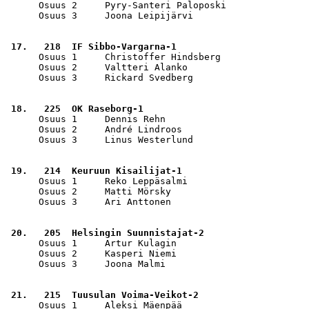
      Osuus 2     Pyry-Santeri Paloposki               
      Osuus 3     Joona Leipijärvi                     
 17.   218  IF Sibbo-Vargarna-1                        
      Osuus 1     Christoffer Hindsberg                
      Osuus 2     Valtteri Alanko                      
      Osuus 3     Rickard Svedberg                     
 18.   225  OK Raseborg-1                              
      Osuus 1     Dennis Rehn                          
      Osuus 2     André Lindroos                       
      Osuus 3     Linus Westerlund                     
 19.   214  Keuruun Kisailijat-1                       
      Osuus 1     Reko Leppäsalmi                      
      Osuus 2     Matti Mörsky                         
      Osuus 3     Ari Anttonen                         
 20.   205  Helsingin Suunnistajat-2                   
      Osuus 1     Artur Kulagin                        
      Osuus 2     Kasperi Niemi                        
      Osuus 3     Joona Malmi                          
 21.   215  Tuusulan Voima-Veikot-2                    
      Osuus 1     Aleksi Mäenpää                       