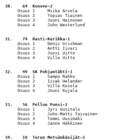
 30.    64  Koovee-2                                   
      Osuus 1     Miika Arvola                         
      Osuus 2     Topias Tiainen                       
      Osuus 3     Jouni Heinonen                       
      Osuus 4     Juho Westerlund                      
 31.    74  Rasti-Kurikka-1                            
      Osuus 1     Denis Grishman                       
      Osuus 2     Antti Iivari                         
      Osuus 3     Jussi Uitto                          
      Osuus 4     Ville Uitto                          
 32.    49  SK Pohjantähti-1                           
      Osuus 1     Sampo Rahko                          
      Osuus 2     Iisak Helander                       
      Osuus 3     Ville Kosola                         
      Osuus 4     Jouni Kujala                         
 33.    56  Pellon Ponsi-2                             
      Osuus 1     Jyri Uusitalo                        
      Osuus 2     Juho-Matti Taivainen                 
      Osuus 3     Tommi Uusimäki                       
      Osuus 4     Janne Häkkinen                       
 34.    18  Turun Metsänkävijät-2                      