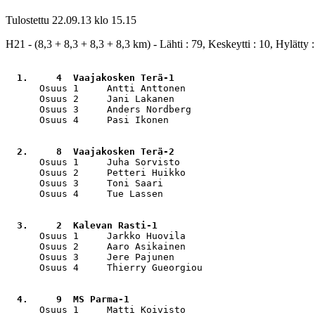
Tulostettu 22.09.13 klo 15.15
H21 - (8,3 + 8,3 + 8,3 + 8,3 km) - Lähti : 79, Keskeytti : 10, Hylätty :
  1.     4  Vaajakosken Terä-1                         
      Osuus 1     Antti Anttonen                       
      Osuus 2     Jani Lakanen                         
      Osuus 3     Anders Nordberg                      
      Osuus 4     Pasi Ikonen                          
  2.     8  Vaajakosken Terä-2                         
      Osuus 1     Juha Sorvisto                        
      Osuus 2     Petteri Huikko                       
      Osuus 3     Toni Saari                           
      Osuus 4     Tue Lassen                           
  3.     2  Kalevan Rasti-1                            
      Osuus 1     Jarkko Huovila                       
      Osuus 2     Aaro Asikainen                       
      Osuus 3     Jere Pajunen                         
      Osuus 4     Thierry Gueorgiou                    
  4.     9  MS Parma-1                                 
      Osuus 1     Matti Koivisto                       