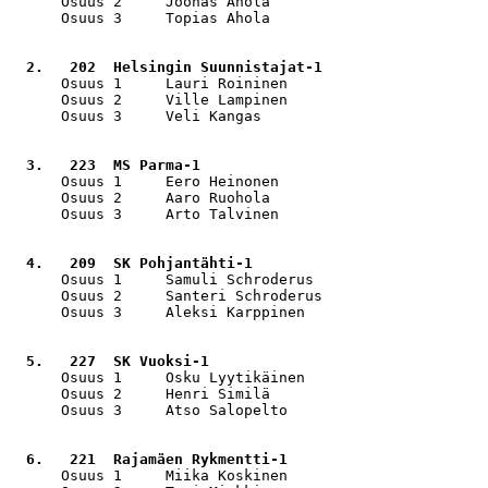
      Osuus 2     Joonas Ahola                         
      Osuus 3     Topias Ahola                         
  2.   202  Helsingin Suunnistajat-1                   
      Osuus 1     Lauri Roininen                       
      Osuus 2     Ville Lampinen                       
      Osuus 3     Veli Kangas                          
  3.   223  MS Parma-1                                 
      Osuus 1     Eero Heinonen                        
      Osuus 2     Aaro Ruohola                         
      Osuus 3     Arto Talvinen                        
  4.   209  SK Pohjantähti-1                           
      Osuus 1     Samuli Schroderus                    
      Osuus 2     Santeri Schroderus                   
      Osuus 3     Aleksi Karppinen                     
  5.   227  SK Vuoksi-1                                
      Osuus 1     Osku Lyytikäinen                     
      Osuus 2     Henri Similä                         
      Osuus 3     Atso Salopelto                       
  6.   221  Rajamäen Rykmentti-1                       
      Osuus 1     Miika Koskinen                       