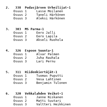
  2.   338  Pudasjärven Urheilijat-1                   
      Osuus 1     Lasse Moilanen                       
      Osuus 2     Taneli Härkönen                      
      Osuus 3     Aleksi Härkönen                      
  3.   303  MS Parma-1                                 
      Osuus 1     Eero Jalli                           
      Osuus 2     Eero Lapila                          
      Osuus 3     Akseli Ruohola                       
  4.   326  Espoon Suunta-1                            
      Osuus 1     Alvar Palmen                         
      Osuus 2     Juha Rauhala                         
      Osuus 3     Lari Pernu                           
  5.   311  Hiidenkiertäjät-1                          
      Osuus 1     Tuomas Puputti                       
      Osuus 2     Vesa Lahtinen                        
      Osuus 3     Benjamin Tulonen                     
  6.   320  Vehkalahden Veikot-1                       
      Osuus 1     Janne Niskanen                       
      Osuus 2     Matti Suutari                        
      Osuus 3     Valtteri Heikkinen                   