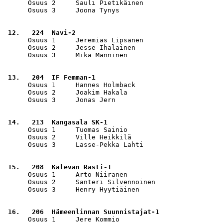
      Osuus 2     Sauli Pietikäinen                    
      Osuus 3     Joona Tynys                          
 12.   224  Navi-2                                     
      Osuus 1     Jeremias Lipsanen                    
      Osuus 2     Jesse Ihalainen                      
      Osuus 3     Mika Manninen                        
 13.   204  IF Femman-1                                
      Osuus 1     Hannes Holmback                      
      Osuus 2     Joakim Hakala                        
      Osuus 3     Jonas Jern                           
 14.   213  Kangasala SK-1                             
      Osuus 1     Tuomas Sainio                        
      Osuus 2     Ville Heikkilä                       
      Osuus 3     Lasse-Pekka Lahti                    
 15.   208  Kalevan Rasti-1                            
      Osuus 1     Arto Niiranen                        
      Osuus 2     Santeri Silvennoinen                 
      Osuus 3     Henry Hyytiäinen                     
 16.   206  Hämeenlinnan Suunnistajat-1                
      Osuus 1     Jere Kommio                          