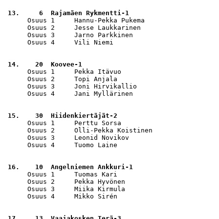
 13.     6  Rajamäen Rykmentti-1                       
      Osuus 1     Hannu-Pekka Pukema                   
      Osuus 2     Jesse Laukkarinen                    
      Osuus 3     Jarno Parkkinen                      
      Osuus 4     Vili Niemi                           
 14.    20  Koovee-1                                   
      Osuus 1     Pekka Itävuo                         
      Osuus 2     Topi Anjala                          
      Osuus 3     Joni Hirvikallio                     
      Osuus 4     Jani Myllärinen                      
 15.    30  Hiidenkiertäjät-2                          
      Osuus 1     Perttu Sorsa                         
      Osuus 2     Olli-Pekka Koistinen                 
      Osuus 3     Leonid Novikov                       
      Osuus 4     Tuomo Laine                          
 16.    10  Angelniemen Ankkuri-1                      
      Osuus 1     Tuomas Kari                          
      Osuus 2     Pekka Hyvönen                        
      Osuus 3     Miika Kirmula                        
      Osuus 4     Mikko Sirén                          
 17.    13  Vaajakosken Terä-3                         