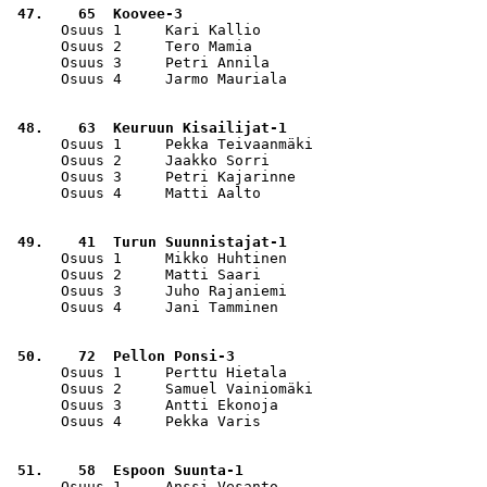
 47.    65  Koovee-3                                   
      Osuus 1     Kari Kallio                          
      Osuus 2     Tero Mamia                           
      Osuus 3     Petri Annila                         
      Osuus 4     Jarmo Mauriala                       
 48.    63  Keuruun Kisailijat-1                       
      Osuus 1     Pekka Teivaanmäki                    
      Osuus 2     Jaakko Sorri                         
      Osuus 3     Petri Kajarinne                      
      Osuus 4     Matti Aalto                          
 49.    41  Turun Suunnistajat-1                       
      Osuus 1     Mikko Huhtinen                       
      Osuus 2     Matti Saari                          
      Osuus 3     Juho Rajaniemi                       
      Osuus 4     Jani Tamminen                        
 50.    72  Pellon Ponsi-3                             
      Osuus 1     Perttu Hietala                       
      Osuus 2     Samuel Vainiomäki                    
      Osuus 3     Antti Ekonoja                        
      Osuus 4     Pekka Varis                          
 51.    58  Espoon Suunta-1                            
      Osuus 1     Anssi Vesanto                        