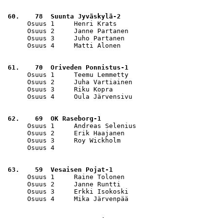
 60.    78  Suunta Jyväskylä-2                         
      Osuus 1     Henri Krats                          
      Osuus 2     Janne Partanen                       
      Osuus 3     Juho Partanen                        
      Osuus 4     Matti Alonen                         
 61.    70  Oriveden Ponnistus-1                       
      Osuus 1     Teemu Lemmetty                       
      Osuus 2     Juha Vartiainen                      
      Osuus 3     Riku Kopra                           
      Osuus 4     Oula Järvensivu                      
 62.    69  OK Raseborg-1                              
      Osuus 1     Andreas Selenius                     
      Osuus 2     Erik Haajanen                        
      Osuus 3     Roy Wickholm                         
      Osuus 4                                          
 63.    59  Vesaisen Pojat-1                           
      Osuus 1     Raine Tolonen                        
      Osuus 2     Janne Runtti                         
      Osuus 3     Erkki Isokoski                       
      Osuus 4     Mika Järvenpää                       