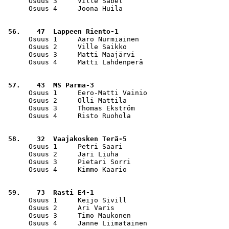
      Osuus 3     Ville Sabel                          
      Osuus 4     Joona Huila                          
 56.    47  Lappeen Riento-1                           
      Osuus 1     Aaro Nurmiainen                      
      Osuus 2     Ville Saikko                         
      Osuus 3     Matti Maajärvi                       
      Osuus 4     Matti Lahdenperä                     
 57.    43  MS Parma-3                                 
      Osuus 1     Eero-Matti Vainio                    
      Osuus 2     Olli Mattila                         
      Osuus 3     Thomas Ekström                       
      Osuus 4     Risto Ruohola                        
 58.    32  Vaajakosken Terä-5                         
      Osuus 1     Petri Saari                          
      Osuus 2     Jari Liuha                           
      Osuus 3     Pietari Sorri                        
      Osuus 4     Kimmo Kaario                         
 59.    73  Rasti E4-1                                 
      Osuus 1     Keijo Sivill                         
      Osuus 2     Ari Varis                            
      Osuus 3     Timo Maukonen                        
      Osuus 4     Janne Liimatainen                    