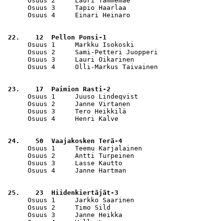
      Osuus 2     Lauri Tammemäe                       
      Osuus 3     Tapio Haarlaa                        
      Osuus 4     Einari Heinaro                       
 22.    12  Pellon Ponsi-1                             
      Osuus 1     Markku Isokoski                      
      Osuus 2     Sami-Petteri Juopperi                
      Osuus 3     Lauri Oikarinen                      
      Osuus 4     Olli-Markus Taivainen                
 23.    17  Paimion Rasti-2                            
      Osuus 1     Juuso Lindeqvist                     
      Osuus 2     Janne Virtanen                       
      Osuus 3     Tero Heikkilä                        
      Osuus 4     Henri Kalve                          
 24.    50  Vaajakosken Terä-4                         
      Osuus 1     Teemu Karjalainen                    
      Osuus 2     Antti Turpeinen                      
      Osuus 3     Lasse Kautto                         
      Osuus 4     Janne Hartman                        
 25.    23  Hiidenkiertäjät-3                          
      Osuus 1     Jarkko Saarinen                      
      Osuus 2     Timo Sild                            
      Osuus 3     Janne Heikka                         