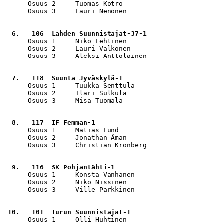
      Osuus 2     Tuomas Kotro                         
      Osuus 3     Lauri Nenonen                        
  6.   106  Lahden Suunnistajat-37-1                   
      Osuus 1     Niko Lehtinen                        
      Osuus 2     Lauri Valkonen                       
      Osuus 3     Aleksi Anttolainen                   
  7.   118  Suunta Jyväskylä-1                         
      Osuus 1     Tuukka Senttula                      
      Osuus 2     Ilari Sulkula                        
      Osuus 3     Misa Tuomala                         
  8.   117  IF Femman-1                                
      Osuus 1     Matias Lund                          
      Osuus 2     Jonathan Åman                        
      Osuus 3     Christian Kronberg                   
  9.   116  SK Pohjantähti-1                           
      Osuus 1     Konsta Vanhanen                      
      Osuus 2     Niko Nissinen                        
      Osuus 3     Ville Parkkinen                      
 10.   101  Turun Suunnistajat-1                       
      Osuus 1     Olli Huhtinen                        