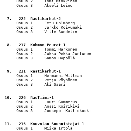
      Osuus 2     Tomi Minkkinen                       
      Osuus 3     Akseli Leino                         
  7.   222  Rastikarhut-2                              
      Osuus 1     Eetu Holmberg                        
      Osuus 2     Jarkko Koivumäki                     
      Osuus 3     Ville Sundelin                       
  8.   217  Kuhmon Peurat-1                            
      Osuus 1     Tommi Härkönen                       
      Osuus 2     Jukka-Pekka Juntunen                 
      Osuus 3     Sampo Hyppölä                        
  9.   211  Rastikarhut-1                              
      Osuus 1     Hermanni Willman                     
      Osuus 2     Petja Pöyhönen                       
      Osuus 3     Aki Saari                            
 10.   226  RasTiimi-1                                 
      Osuus 1     Lauri Gummerus                       
      Osuus 2     Anssi Koirikivi                      
      Osuus 3     Jooseppi Kalliokoski                 
 11.   216  Kouvolan Suunnistajat-1                    
      Osuus 1     Miika Irtola                         