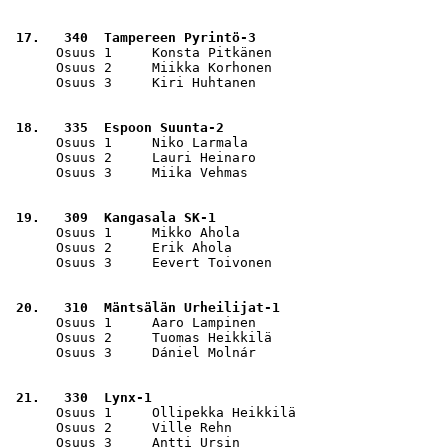
 17.   340  Tampereen Pyrintö-3                        
      Osuus 1     Konsta Pitkänen                      
      Osuus 2     Miikka Korhonen                      
      Osuus 3     Kiri Huhtanen                        
 18.   335  Espoon Suunta-2                            
      Osuus 1     Niko Larmala                         
      Osuus 2     Lauri Heinaro                        
      Osuus 3     Miika Vehmas                         
 19.   309  Kangasala SK-1                             
      Osuus 1     Mikko Ahola                          
      Osuus 2     Erik Ahola                           
      Osuus 3     Eevert Toivonen                      
 20.   310  Mäntsälän Urheilijat-1                     
      Osuus 1     Aaro Lampinen                        
      Osuus 2     Tuomas Heikkilä                      
      Osuus 3     Dániel Molnár                        
 21.   330  Lynx-1                                     
      Osuus 1     Ollipekka Heikkilä                   
      Osuus 2     Ville Rehn                           
      Osuus 3     Antti Ursin                          