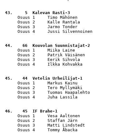
 43.     5  Kalevan Rasti-3                            
      Osuus 1     Timo Mähönen                         
      Osuus 2     Kalle Rantala                        
      Osuus 3     Jarmo Tonder                         
      Osuus 4     Jussi Silvennoinen                   
 44.    66  Kouvolan Suunnistajat-2                    
      Osuus 1     Miika Laine                          
      Osuus 2     Patrik Väisänen                      
      Osuus 3     Eerik Sihvola                        
      Osuus 4     Ilkka Kohvakka                       
 45.    44  Vetelin Urheilijat-1                       
      Osuus 1     Markus Kainu                         
      Osuus 2     Tero Myllymäki                       
      Osuus 3     Tuomas Haapalehto                    
      Osuus 4     Juha Lassila                         
 46.    45  IF Brahe-1                                 
      Osuus 1     Vesa Aaltonen                        
      Osuus 2     Staffan Järn                         
      Osuus 3     Matti Lindstedt                      
      Osuus 4     Tommy Åbacka                         