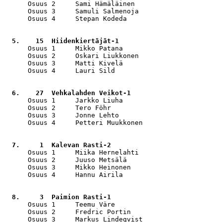
      Osuus 2     Sami Hämäläinen                      
      Osuus 3     Samuli Salmenoja                     
      Osuus 4     Stepan Kodeda                        
  5.    15  Hiidenkiertäjät-1                          
      Osuus 1     Mikko Patana                         
      Osuus 2     Oskari Liukkonen                     
      Osuus 3     Matti Kivelä                         
      Osuus 4     Lauri Sild                           
  6.    27  Vehkalahden Veikot-1                       
      Osuus 1     Jarkko Liuha                         
      Osuus 2     Tero Föhr                            
      Osuus 3     Jonne Lehto                          
      Osuus 4     Petteri Muukkonen                    
  7.     1  Kalevan Rasti-2                            
      Osuus 1     Miika Hernelahti                     
      Osuus 2     Juuso Metsälä                        
      Osuus 3     Mikko Heinonen                       
      Osuus 4     Hannu Airila                         
  8.     3  Paimion Rasti-1                            
      Osuus 1     Teemu Väre                           
      Osuus 2     Fredric Portin                       
      Osuus 3     Markus Lindeqvist                    